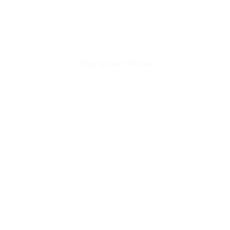
"De Heerlijkheid Vorenseinde"
Waar
niet bestaat
tijd