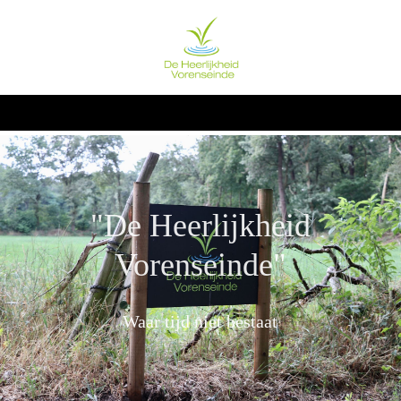
"De Heerlijkheid
Vorenseinde"
Waar
tijd
niet bestaat